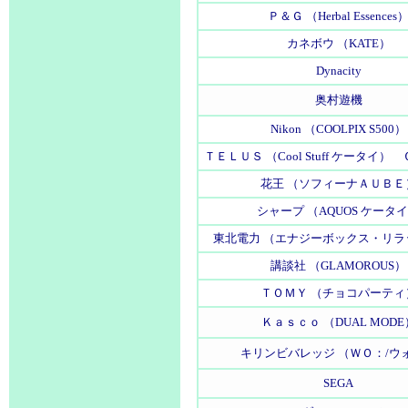
Ｐ＆Ｇ （Herbal Essences
カネボウ （KATE）
Dynacity
奥村遊機
Nikon （COOLPIX S500）
ＴＥＬＵＳ （Cool Stuff ケータイ
花王 （ソフィーナＡＵＢＥ
シャープ （AQUOS ケータ
東北電力 （エナジーボックス・リラ
講談社 （GLAMOROUS）
ＴＯＭＹ （チョコパーティ
Ｋａｓｃｏ （DUAL MODE
キリンビバレッジ （ＷＯ：/ウ
SEGA