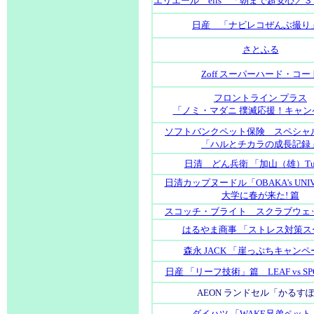
エリエール elis 「朝まで超安心／
日産 「ナビレコぜんぶ撮り
さとふる
Zoff スーパーハード・コー
フロントライン プラス
「ノミ・マダニ 撲滅応援！キャン
ソフトバンクペット保険 スペシャ
「ハルとチカラの成長記録
日清 どん兵衛 「加山（雄）Tub
日清カップヌードル「OBAKA's UNIV
大学に春が来た! 篇
スコッチ・ブライト スクラブウェ
はるやま商事 「ストレス対策ス
森永 JACK 「崖っぷちキャン
日産 「リーフ技術」篇 LEAF vs SPO
AEON ランドセル「かるす
ダイハツ 「WAKE兄弟ペット