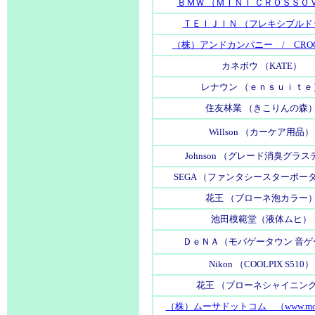
ＢＭＷ （ＭＩＮＩ ＣＲＯＳＳＯ
ＴＥＩＪＩＮ （フレキシブルド
（株）アンドカンパニー / CROC
カネボウ （KATE）
レナウン （ｅｎｓｕｉｔｅ
住友林業 （きこりんの森
Willson （カーケア用品）
Johnson （グレード消臭グラ
SEGA （ファンタシースターポー
花王 （ブローネ泡カラー
池田模範堂（液体ムヒ）
ＤｅＮＡ（モバゲータウン 音ゲ
Nikon （COOLPIX S510）
花王 （ブローネシャイニン
（株）ムーサドットコム （www.mous