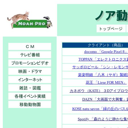
クライアント（商品）
docomo 「Google Pixel 8
TOPPAN 「エレクトロニクス
サッポロビール 「シン・レモン
楽楽明細 「八木（ヤギ）製紙
花王 「Liese FOR MEN」
カネボウ （KATE） ３Dアイブロ
DAZN 「大画面で大興奮」
KOSE
natu savon
「緑の丘のバス
Spotify 「森のように静かな