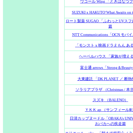
ワコール Wing 「ときはなつ
SUZUKI x HAKUTO
‘What Awaits on
ロート製薬 SUGAO 「ふわっとUVス
篇
NTT Communications「OCN モバ
「モンスト x 映画ドラえもん あ
ヘーベルハウス 「家族が増え
富士通 arrows「Strong＆Beau
大東建託 「DK PLANET ／ 断
ソラリアプラザ （Christmas / 
スズキ （BALENO）
ＹＫＫ ap （サンフィールⅢ
日清カップヌードル
「OBAKA's UNI
おバカへの疾走篇